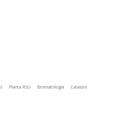
os
Planta RSU
Bromatología
Catastro