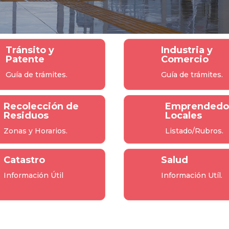
Tránsito y
Industria y
Patente
Comercio
Guía de trámites.
Guía de trámites.
Recolección de
Emprendedo
Residuos
Locales
Zonas y Horarios.
Listado/Rubros.
Catastro
Salud
Información Útil
Información Utíl.