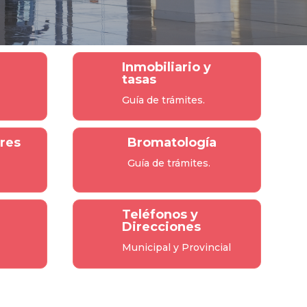
Inmobiliario y
tasas
Guía de trámites.
res
Bromatología
Guía de trámites.
Teléfonos y
Direcciones
Municipal y Provincial