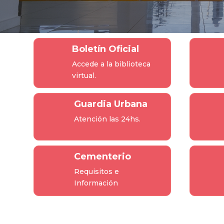
Boletín Oficial
Accede a la biblioteca
virtual.
Guardia Urbana
Atención las 24hs.
Cementerio
Requisitos e
Información